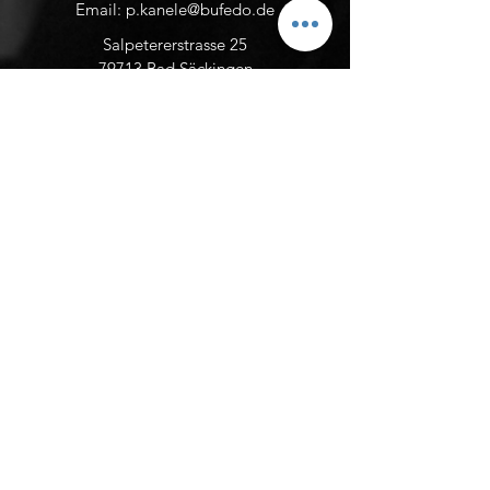
Email:
p.kanele@bufedo.de
Salpetererstrasse 25
79713 Bad Säckingen
Event- und Newsletter abonnieren
Senden
AGB
Wiederrufsbelehrung