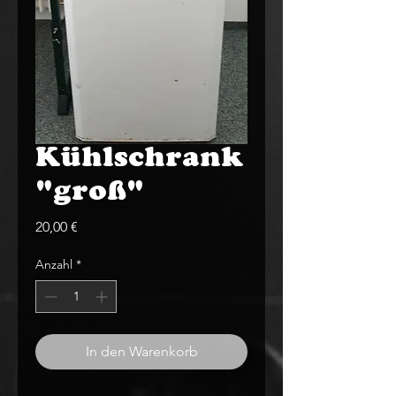
Kühlschrank
"groß"
Preis
20,00 €
Anzahl
*
In den Warenkorb