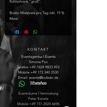
Kühlschrank "groß".
Brutto Mietpreis pro Tag inkl. 19 %
Mwst.
KONTAKT
Eventagentur I Events
Simone Poc
Telefon
+49 7624 9833 493
Mobile
+49 173 340 3530
Email:
events@bufedo.de
WhatsApp
WhatsApp
Eventräume I Vermietung
Peter Kanele
Mobile
+49 151 2024 6696