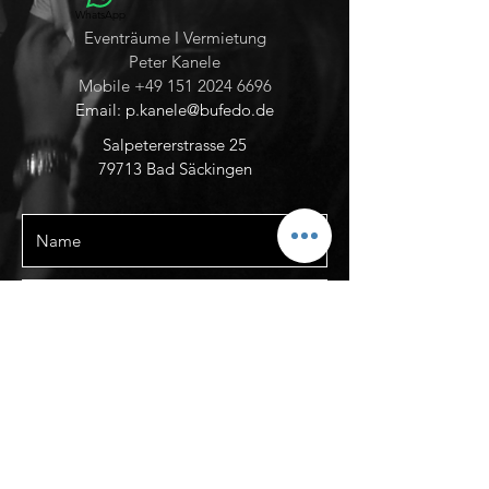
WhatsApp
Eventräume I Vermietung
Peter Kanele
Mobile
+49 151 2024 6696
Email:
p.kanele@bufedo.de
Salpetererstrasse 25
79713 Bad Säckingen
Event- und Newsletter abonnieren
Senden