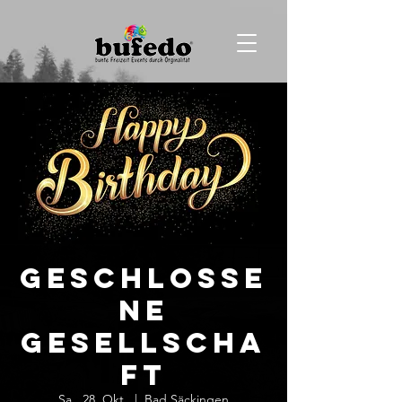
Geschlosse
ne
Gesellscha
ft
Sa., 28. Okt.
  |  
Bad Säckingen