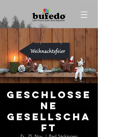
Geschlosse
ne
Gesellscha
ft
Fr., 25. Nov.
  |  
Bad Säckingen