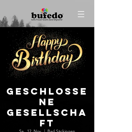
Geschlosse
ne
Gesellscha
ft
Sa., 12. Nov.
  |  
Bad Säckingen