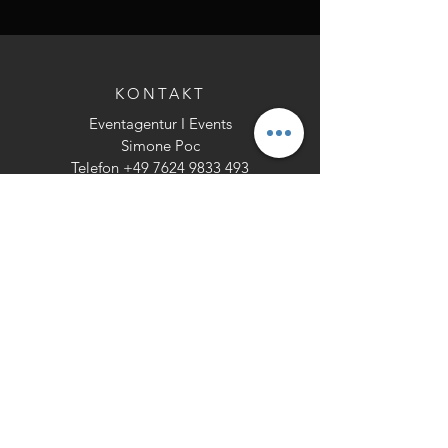
KONTAKT
Eventagentur I Events
Simone Poc
Telefon
+49 7624 9833 493
Mobile
+49 173 340 3530
Email:
events@bufedo.de
WhatsApp
WhatsApp
Eventräume I Vermietung
Peter Kanele
Mobile
+49 151 2024 6696
Email:
p.kanele@bufedo.de
Salpetererstrasse 25
79713 Bad Säckingen